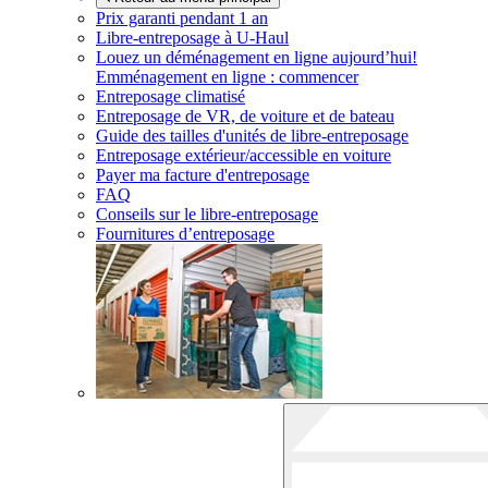
Prix garanti pendant 1 an
Libre-entreposage à
U-Haul
Louez un déménagement en ligne aujourd’hui!
Emménagement en ligne : commencer
Entreposage climatisé
Entreposage de VR, de voiture et de bateau
Guide des tailles d'unités de libre-entreposage
Entreposage extérieur/accessible en voiture
Payer ma facture d'entreposage
FAQ
Conseils sur le libre-entreposage
Fournitures d’entreposage