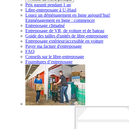
Prix garanti pendant 1 an
Libre-entreposage à
U-Haul
Louez un déménagement en ligne aujourd’hui!
Emménagement en ligne : commencer
Entreposage climatisé
Entreposage de VR, de voiture et de bateau
Guide des tailles d'unités de libre-entreposage
Entreposage extérieur/accessible en voiture
Payer ma facture d'entreposage
FAQ
Conseils sur le libre-entreposage
Fournitures d’entreposage