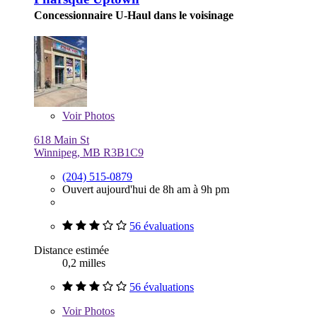
Concessionnaire U-Haul dans le voisinage
Voir
Photos
618 Main St
Winnipeg, MB R3B1C9
(204) 515-0879
Ouvert aujourd'hui de 8h am à 9h pm
56 évaluations
Distance estimée
0,2 milles
56 évaluations
Voir
Photos