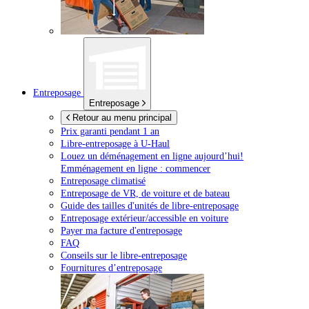
Entreposage
Entreposage
Retour au menu principal
Prix garanti pendant 1 an
Libre-entreposage à
U-Haul
Louez un déménagement en ligne aujourd’hui!
Emménagement en ligne : commencer
Entreposage climatisé
Entreposage de VR, de voiture et de bateau
Guide des tailles d'unités de libre-entreposage
Entreposage extérieur/accessible en voiture
Payer ma facture d'entreposage
FAQ
Conseils sur le libre-entreposage
Fournitures d’entreposage