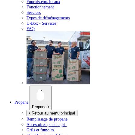
Fournisseurs locaux
Fonctionnement
Services
Types de déménagements
U-Box -
Services
FAQ
Propane
Propane
Retour au menu principal
Remplissage de propane
Accessoires pour le gril
Grils et fumoirs