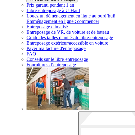
Prix garanti pendant 1 an
Libre-entreposage à
U-Haul
Louez un déménagement en ligne aujourd’hui!
Emménagement en ligne : commencer
Entreposage climatisé
Entreposage de VR, de voiture et de bateau
Guide des tailles d'unités de libre-entreposage
Entreposage extérieur/accessible en voiture
Payer ma facture d'entreposage
FAQ
Conseils sur le libre-entreposage
Fournitures d’entreposage