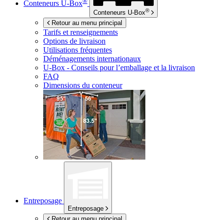
®
Conteneurs
U-Box
®
Conteneurs
U-Box
Retour au menu principal
Tarifs et renseignements
Options de livraison
Utilisations fréquentes
Déménagements internationaux
U-Box -
Conseils pour l’emballage et la livraison
FAQ
Dimensions du conteneur
Entreposage
Entreposage
Retour au menu principal