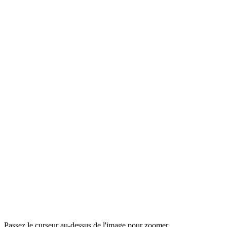
Passez le curseur au-dessus de l'image pour zoomer