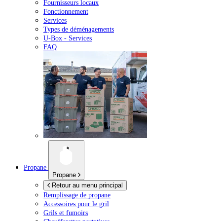
Fournisseurs locaux
Fonctionnement
Services
Types de déménagements
U-Box -
Services
FAQ
Propane
Propane
Retour au menu principal
Remplissage de propane
Accessoires pour le gril
Grils et fumoirs