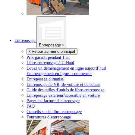
Entreposage
Entreposage
Retour au menu principal
Prix garanti pendant 1 an
Libre-entreposage à
U-Haul
Louez un déménagement en ligne aujourd’hui!
Emménagement en ligne : commencer
Entreposage climatisé
Entreposage de VR, de voiture et de bateau
Guide des tailles d'unités de libre-entreposage
Entreposage extérieur/accessible en voiture
Payer ma facture d'entreposage
FAQ
Conseils sur le libre-entreposage
Fournitures d’entreposage