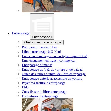
Entreposage
Entreposage
Retour au menu principal
Prix garanti pendant 1 an
Libre-entreposage à
U-Haul
Louez un déménagement en ligne aujourd’hui!
Emménagement en ligne : commencer
Entreposage climatisé
Entreposage de VR, de voiture et de bateau
Guide des tailles d'unités de libre-entreposage
Entreposage extérieur/accessible en voiture
Payer ma facture d'entreposage
FAQ
Conseils sur le libre-entreposage
Fournitures d’entreposage