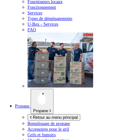
Fournisseurs locaux
Fonctionnement
Services
Types de déménagements
U-Box -
Services
FAQ
Propane
Propane
Retour au menu principal
Remplissage de propane
Accessoires pour le gril
Grils et fumoirs