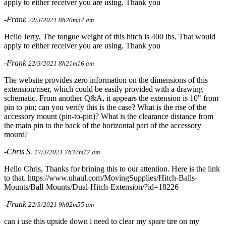
apply to either receiver you are using. Thank you
-Frank
22/3/2021 8h20m54 am
Hello Jerry, The tongue weight of this hitch is 400 lbs. That would
apply to either receiver you are using. Thank you
-Frank
22/3/2021 8h21m16 am
The website provides zero information on the dimensions of this
extension/riser, which could be easily provided with a drawing
schematic. From another Q&A, it appears the extension is 10" from
pin to pin; can you verify this is the case? What is the rise of the
accessory mount (pin-to-pin)? What is the clearance distance from
the main pin to the back of the horizontal part of the accessory
mount?
-Chris S.
17/3/2021 7h37m17 am
Hello Chris, Thanks for brining this to our attention. Here is the link
to that. https://www.uhaul.com/MovingSupplies/Hitch-Balls-
Mounts/Ball-Mounts/Dual-Hitch-Extension/?id=18226
-Frank
22/3/2021 9h02m55 am
can i use this upside down i need to clear my spare tire on my