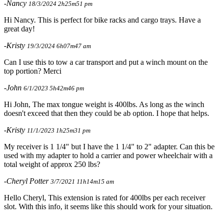
-Nancy
18/3/2024 2h25m51 pm
Hi Nancy. This is perfect for bike racks and cargo trays. Have a
great day!
-Kristy
19/3/2024 6h07m47 am
Can I use this to tow a car transport and put a winch mount on the
top portion? Merci
-John
6/1/2023 5h42m46 pm
Hi John, The max tongue weight is 400lbs. As long as the winch
doesn't exceed that then they could be ab option. I hope that helps.
-Kristy
11/1/2023 1h25m31 pm
My receiver is 1 1/4" but I have the 1 1/4" to 2" adapter. Can this be
used with my adapter to hold a carrier and power wheelchair with a
total weight of approx 250 lbs?
-Cheryl Potter
3/7/2021 11h14m15 am
Hello Cheryl, This extension is rated for 400lbs per each receiver
slot. With this info, it seems like this should work for your situation.