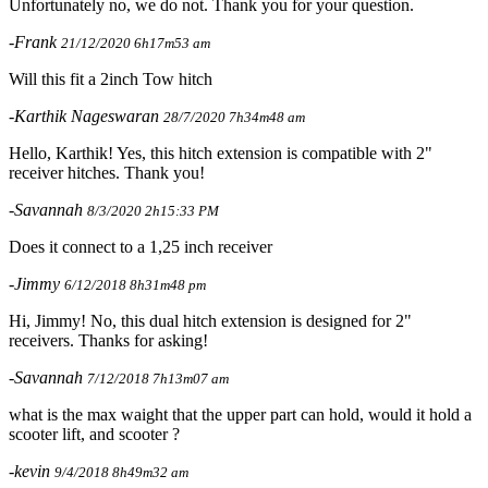
Unfortunately no, we do not. Thank you for your question.
-Frank
21/12/2020 6h17m53 am
Will this fit a 2inch Tow hitch
-Karthik Nageswaran
28/7/2020 7h34m48 am
Hello, Karthik! Yes, this hitch extension is compatible with 2"
receiver hitches. Thank you!
-Savannah
8/3/2020 2h15:33 PM
Does it connect to a 1,25 inch receiver
-Jimmy
6/12/2018 8h31m48 pm
Hi, Jimmy! No, this dual hitch extension is designed for 2"
receivers. Thanks for asking!
-Savannah
7/12/2018 7h13m07 am
what is the max waight that the upper part can hold, would it hold a
scooter lift, and scooter ?
-kevin
9/4/2018 8h49m32 am