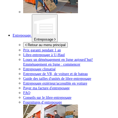
Entreposage
Entreposage
Retour au menu principal
Prix garanti pendant 1 an
Libre-entreposage à
U-Haul
Louez un déménagement en ligne aujourd’hui!
Emménagement en ligne : commencer
Entreposage climatisé
Entreposage de VR, de voiture et de bateau
Guide des tailles d'unités de libre-entreposage
Entreposage extérieur/accessible en voiture
Payer ma facture d'entreposage
FAQ
Conseils sur le libre-entreposage
Fournitures d’entreposage