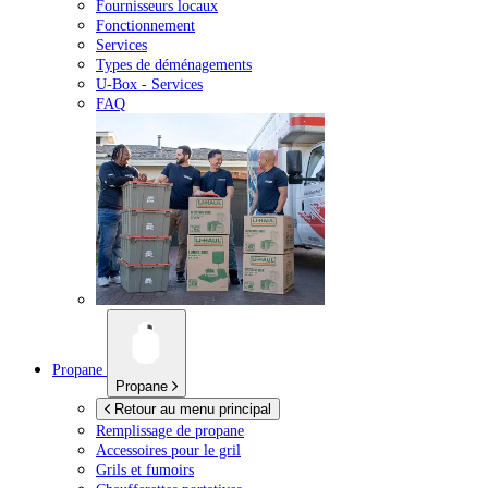
Fournisseurs locaux
Fonctionnement
Services
Types de déménagements
U-Box -
Services
FAQ
Propane
Propane
Retour au menu principal
Remplissage de propane
Accessoires pour le gril
Grils et fumoirs