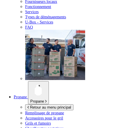
Fournisseurs locaux
Fonctionnement
Services
Types de déménagements
U-Box -
Services
FAQ
Propane
Propane
Retour au menu principal
Remplissage de propane
Accessoires pour le gril
Grils et fumoirs