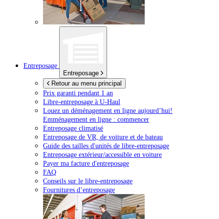
Entreposage
Entreposage
Retour au menu principal
Prix garanti pendant 1 an
Libre-entreposage à
U-Haul
Louez un déménagement en ligne aujourd’hui!
Emménagement en ligne : commencer
Entreposage climatisé
Entreposage de VR, de voiture et de bateau
Guide des tailles d'unités de libre-entreposage
Entreposage extérieur/accessible en voiture
Payer ma facture d'entreposage
FAQ
Conseils sur le libre-entreposage
Fournitures d’entreposage