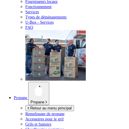
Fournisseurs locaux
Fonctionnement
Services
Types de déménagements
U-Box -
Services
FAQ
Propane
Propane
Retour au menu principal
Remplissage de propane
Accessoires pour le gril
Grils et fumoirs