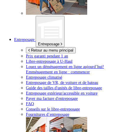
Entreposage
Entreposage
Retour au menu principal
Prix garanti pendant 1 an
Libre-entreposage à
U-Haul
Louez un déménagement en ligne aujourd’hui!
Emménagement en ligne : commencer
Entreposage climatisé
Entreposage de VR, de voiture et de bateau
Guide des tailles d'unités de libre-entreposage
Entreposage extérieur/accessible en voiture
Payer ma facture d'entreposage
FAQ
Conseils sur le libre-entreposage
Fournitures d’entreposage