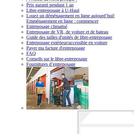
Prix garanti pendant 1 an
Libre-entreposage à
U-Haul
Louez un déménagement en ligne aujourd’hui!
Emménagement en ligne : commencer
Entreposage climatisé
Entreposage de VR, de voiture et de bateau
Guide des tailles d'unités de libre-entreposage
Entreposage extérieur/accessible en voiture
Payer ma facture d'entreposage
FAQ
Conseils sur le libre-entreposage
Fournitures d’entreposage