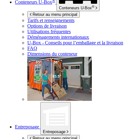
®
Conteneurs
U-Box
®
Conteneurs
U-Box
Retour au menu principal
Tarifs et renseignements
Options de livraison
Utilisations fréquentes
Déménagements internationaux
U-Box -
Conseils pour l’emballage et la livraison
FAQ
Dimensions du conteneur
Entreposage
Entreposage
Retour au menu principal