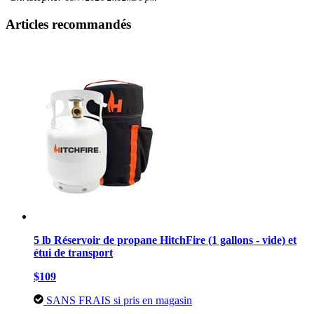
Articles recommandés
5 lb Réservoir de propane HitchFire (1 gallons - vide) et
étui de transport
$109
SANS FRAIS si pris en magasin