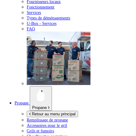
Fournisseurs locaux
Fonctionnement
Services
Types de déménagements
U-Box -
Services
FAQ
Propane
Propane
Retour au menu principal
Remplissage de propane
Accessoires pour le gril
Grils et fumoirs