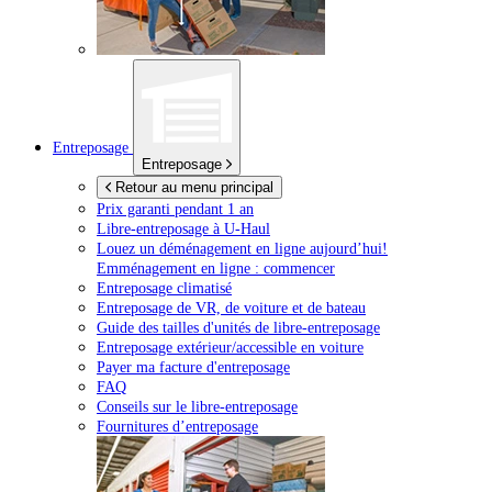
Entreposage
Entreposage
Retour au menu principal
Prix garanti pendant 1 an
Libre-entreposage à
U-Haul
Louez un déménagement en ligne aujourd’hui!
Emménagement en ligne : commencer
Entreposage climatisé
Entreposage de VR, de voiture et de bateau
Guide des tailles d'unités de libre-entreposage
Entreposage extérieur/accessible en voiture
Payer ma facture d'entreposage
FAQ
Conseils sur le libre-entreposage
Fournitures d’entreposage