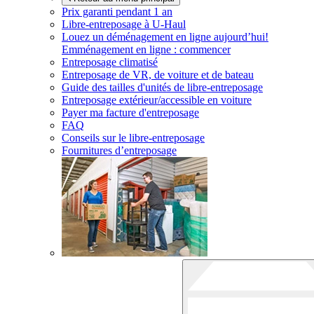
Prix garanti pendant 1 an
Libre-entreposage à
U-Haul
Louez un déménagement en ligne aujourd’hui!
Emménagement en ligne : commencer
Entreposage climatisé
Entreposage de VR, de voiture et de bateau
Guide des tailles d'unités de libre-entreposage
Entreposage extérieur/accessible en voiture
Payer ma facture d'entreposage
FAQ
Conseils sur le libre-entreposage
Fournitures d’entreposage