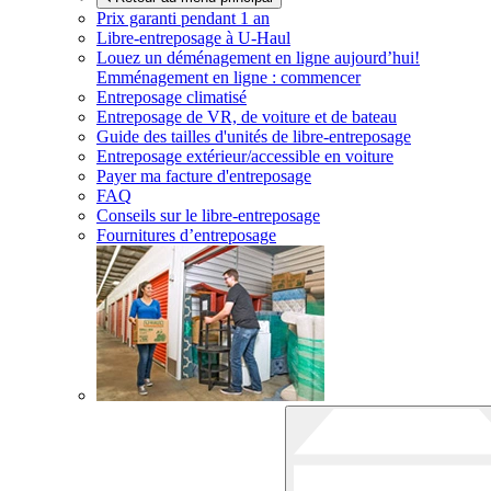
Prix garanti pendant 1 an
Libre-entreposage à
U-Haul
Louez un déménagement en ligne aujourd’hui!
Emménagement en ligne : commencer
Entreposage climatisé
Entreposage de VR, de voiture et de bateau
Guide des tailles d'unités de libre-entreposage
Entreposage extérieur/accessible en voiture
Payer ma facture d'entreposage
FAQ
Conseils sur le libre-entreposage
Fournitures d’entreposage