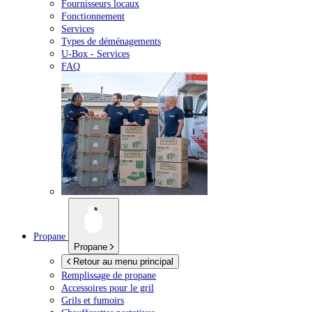
Fournisseurs locaux
Fonctionnement
Services
Types de déménagements
U-Box -
Services
FAQ
Propane
Propane
Retour au menu principal
Remplissage de propane
Accessoires pour le gril
Grils et fumoirs