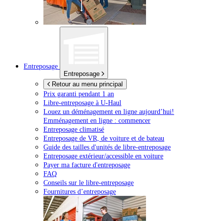
Entreposage
Entreposage
Retour au menu principal
Prix garanti pendant 1 an
Libre-entreposage à
U-Haul
Louez un déménagement en ligne aujourd’hui!
Emménagement en ligne : commencer
Entreposage climatisé
Entreposage de VR, de voiture et de bateau
Guide des tailles d'unités de libre-entreposage
Entreposage extérieur/accessible en voiture
Payer ma facture d'entreposage
FAQ
Conseils sur le libre-entreposage
Fournitures d’entreposage