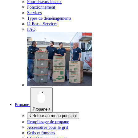
Fournisseurs locaux
Fonctionnement
Services
Types de déménagements
U-Box -
Services
FAQ
Propane
Propane
Retour au menu principal
Remplissage de propane
Accessoires pour le gril
Grils et fumoirs