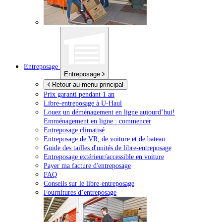
Entreposage
Entreposage
Retour au menu principal
Prix garanti pendant 1 an
Libre-entreposage à
U-Haul
Louez un déménagement en ligne aujourd’hui!
Emménagement en ligne : commencer
Entreposage climatisé
Entreposage de VR, de voiture et de bateau
Guide des tailles d'unités de libre-entreposage
Entreposage extérieur/accessible en voiture
Payer ma facture d'entreposage
FAQ
Conseils sur le libre-entreposage
Fournitures d’entreposage