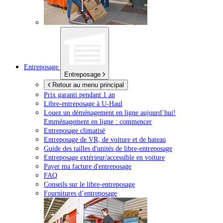
Entreposage
Entreposage
Retour au menu principal
Prix garanti pendant 1 an
Libre-entreposage à
U-Haul
Louez un déménagement en ligne aujourd’hui!
Emménagement en ligne : commencer
Entreposage climatisé
Entreposage de VR, de voiture et de bateau
Guide des tailles d'unités de libre-entreposage
Entreposage extérieur/accessible en voiture
Payer ma facture d'entreposage
FAQ
Conseils sur le libre-entreposage
Fournitures d’entreposage