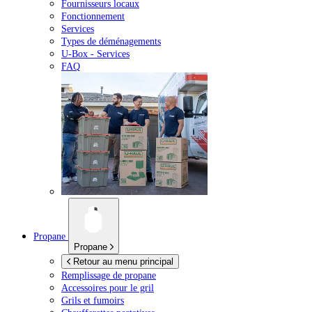
Fournisseurs locaux
Fonctionnement
Services
Types de déménagements
U-Box -
Services
FAQ
Propane
Propane
Retour au menu principal
Remplissage de propane
Accessoires pour le gril
Grils et fumoirs