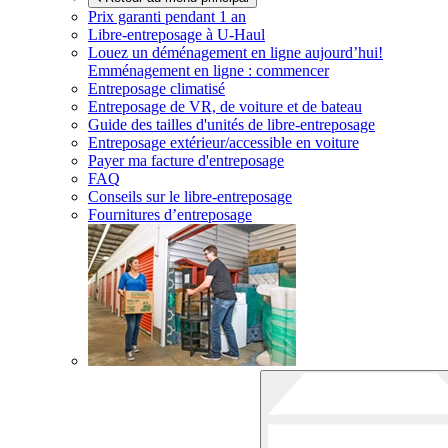
Prix garanti pendant 1 an
Libre-entreposage à
U-Haul
Louez un déménagement en ligne aujourd’hui!
Emménagement en ligne : commencer
Entreposage climatisé
Entreposage de VR, de voiture et de bateau
Guide des tailles d'unités de libre-entreposage
Entreposage extérieur/accessible en voiture
Payer ma facture d'entreposage
FAQ
Conseils sur le libre-entreposage
Fournitures d’entreposage