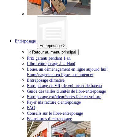
Entreposage
Entreposage
Retour au menu principal
Prix garanti pendant 1 an
Libre-entreposage à
U-Haul
Louez un déménagement en ligne aujourd’hui!
Emménagement en ligne : commencer
Entreposage climatisé
Entreposage de VR, de voiture et de bateau
Guide des tailles d'unités de libre-entreposage
Entreposage extérieur/accessible en voiture
Payer ma facture d'entreposage
FAQ
Conseils sur le libre-entreposage
Fournitures d’entreposage