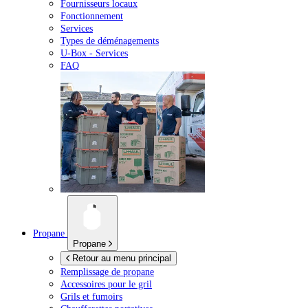
Fournisseurs locaux
Fonctionnement
Services
Types de déménagements
U-Box -
Services
FAQ
Propane
Propane
Retour au menu principal
Remplissage de propane
Accessoires pour le gril
Grils et fumoirs