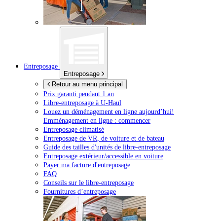
Entreposage
Entreposage
Retour au menu principal
Prix garanti pendant 1 an
Libre-entreposage à
U-Haul
Louez un déménagement en ligne aujourd’hui!
Emménagement en ligne : commencer
Entreposage climatisé
Entreposage de VR, de voiture et de bateau
Guide des tailles d'unités de libre-entreposage
Entreposage extérieur/accessible en voiture
Payer ma facture d'entreposage
FAQ
Conseils sur le libre-entreposage
Fournitures d’entreposage