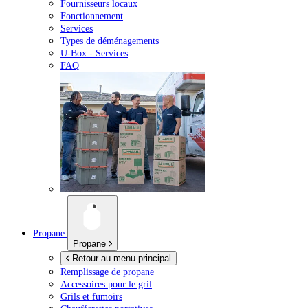
Fournisseurs locaux
Fonctionnement
Services
Types de déménagements
U-Box -
Services
FAQ
Propane
Propane
Retour au menu principal
Remplissage de propane
Accessoires pour le gril
Grils et fumoirs