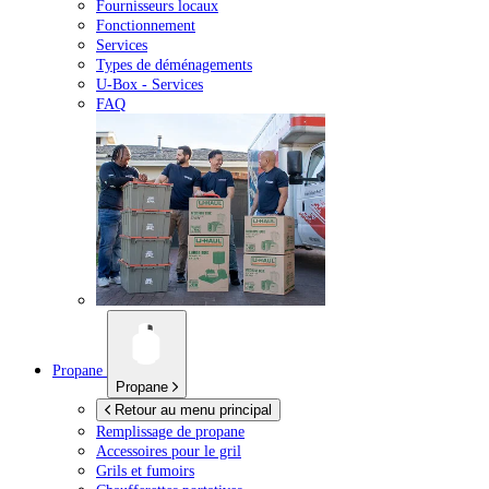
Fournisseurs locaux
Fonctionnement
Services
Types de déménagements
U-Box -
Services
FAQ
Propane
Propane
Retour au menu principal
Remplissage de propane
Accessoires pour le gril
Grils et fumoirs