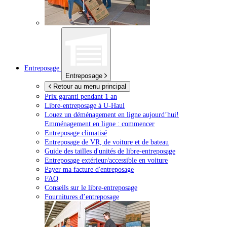
Entreposage
Entreposage
Retour au menu principal
Prix garanti pendant 1 an
Libre-entreposage à
U-Haul
Louez un déménagement en ligne aujourd’hui!
Emménagement en ligne : commencer
Entreposage climatisé
Entreposage de VR, de voiture et de bateau
Guide des tailles d'unités de libre-entreposage
Entreposage extérieur/accessible en voiture
Payer ma facture d'entreposage
FAQ
Conseils sur le libre-entreposage
Fournitures d’entreposage