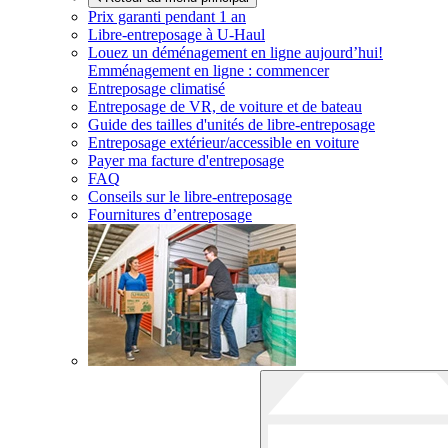
Prix garanti pendant 1 an
Libre-entreposage à
U-Haul
Louez un déménagement en ligne aujourd’hui!
Emménagement en ligne : commencer
Entreposage climatisé
Entreposage de VR, de voiture et de bateau
Guide des tailles d'unités de libre-entreposage
Entreposage extérieur/accessible en voiture
Payer ma facture d'entreposage
FAQ
Conseils sur le libre-entreposage
Fournitures d’entreposage