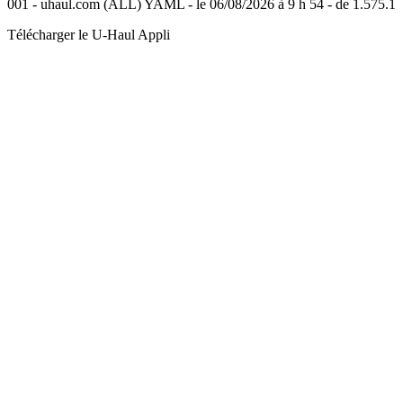
001 - uhaul.com (ALL) YAML - le 06/08/2026 à 9 h 54 - de 1.575.1
Télécharger le
U-Haul
Appli