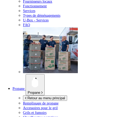
Fournisseurs locaux
Fonctionnement
Services
Types de déménagements
U-Box -
Services
FAQ
Propane
Propane
Retour au menu principal
Remplissage de propane
Accessoires pour le gril
Grils et fumoirs