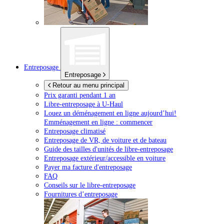
Entreposage
Entreposage
Retour au menu principal
Prix garanti pendant 1 an
Libre-entreposage à
U-Haul
Louez un déménagement en ligne aujourd’hui!
Emménagement en ligne : commencer
Entreposage climatisé
Entreposage de VR, de voiture et de bateau
Guide des tailles d'unités de libre-entreposage
Entreposage extérieur/accessible en voiture
Payer ma facture d'entreposage
FAQ
Conseils sur le libre-entreposage
Fournitures d’entreposage