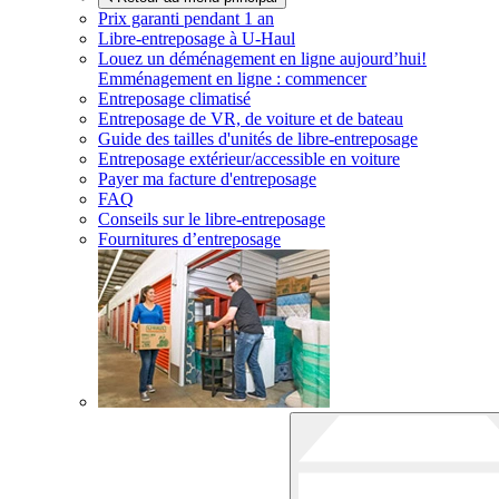
Prix garanti pendant 1 an
Libre-entreposage à
U-Haul
Louez un déménagement en ligne aujourd’hui!
Emménagement en ligne : commencer
Entreposage climatisé
Entreposage de VR, de voiture et de bateau
Guide des tailles d'unités de libre-entreposage
Entreposage extérieur/accessible en voiture
Payer ma facture d'entreposage
FAQ
Conseils sur le libre-entreposage
Fournitures d’entreposage