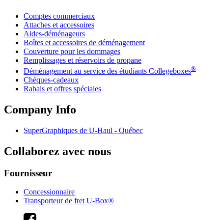
Comptes commerciaux
Attaches et accessoires
Aides-déménageurs
Boîtes et accessoires de déménagement
Couverture pour les dommages
Remplissages et réservoirs de propane
®
Déménagement au service des étudiants Collegeboxes
Chèques-cadeaux
Rabais et offres spéciales
Company Info
SuperGraphiques de
U-Haul
- Québec
Collaborez avec nous
Fournisseur
Concessionnaire
Transporteur de fret U-Box®