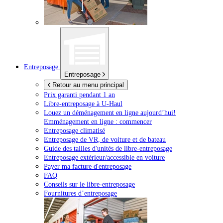
Entreposage
Entreposage
Retour au menu principal
Prix garanti pendant 1 an
Libre-entreposage à
U-Haul
Louez un déménagement en ligne aujourd’hui!
Emménagement en ligne : commencer
Entreposage climatisé
Entreposage de VR, de voiture et de bateau
Guide des tailles d'unités de libre-entreposage
Entreposage extérieur/accessible en voiture
Payer ma facture d'entreposage
FAQ
Conseils sur le libre-entreposage
Fournitures d’entreposage