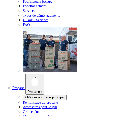
Fournisseurs locaux
Fonctionnement
Services
Types de déménagements
U-Box -
Services
FAQ
Propane
Propane
Retour au menu principal
Remplissage de propane
Accessoires pour le gril
Grils et fumoirs