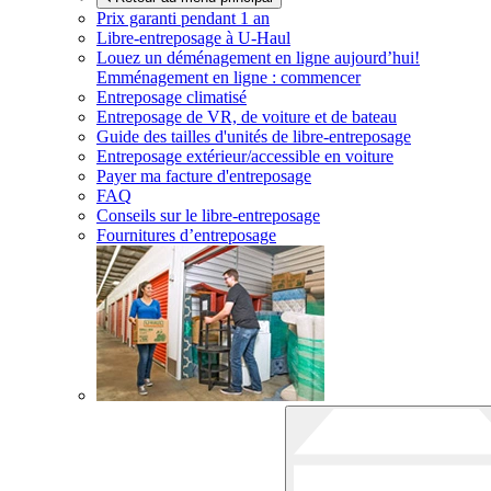
Prix garanti pendant 1 an
Libre-entreposage à
U-Haul
Louez un déménagement en ligne aujourd’hui!
Emménagement en ligne : commencer
Entreposage climatisé
Entreposage de VR, de voiture et de bateau
Guide des tailles d'unités de libre-entreposage
Entreposage extérieur/accessible en voiture
Payer ma facture d'entreposage
FAQ
Conseils sur le libre-entreposage
Fournitures d’entreposage