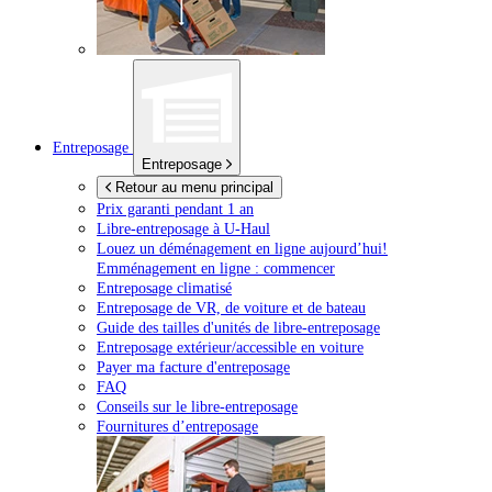
Entreposage
Entreposage
Retour au menu principal
Prix garanti pendant 1 an
Libre-entreposage à
U-Haul
Louez un déménagement en ligne aujourd’hui!
Emménagement en ligne : commencer
Entreposage climatisé
Entreposage de VR, de voiture et de bateau
Guide des tailles d'unités de libre-entreposage
Entreposage extérieur/accessible en voiture
Payer ma facture d'entreposage
FAQ
Conseils sur le libre-entreposage
Fournitures d’entreposage