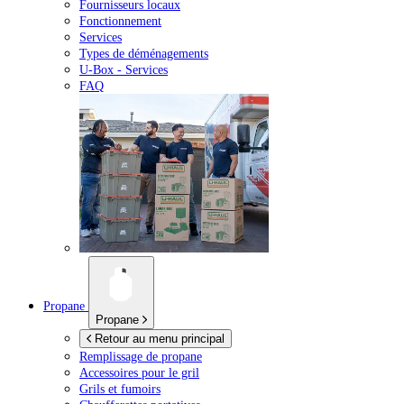
Fournisseurs locaux
Fonctionnement
Services
Types de déménagements
U-Box -
Services
FAQ
Propane
Propane
Retour au menu principal
Remplissage de propane
Accessoires pour le gril
Grils et fumoirs