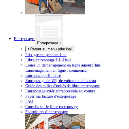
Entreposage
Entreposage
Retour au menu principal
Prix garanti pendant 1 an
Libre-entreposage à
U-Haul
Louez un déménagement en ligne aujourd’hui!
Emménagement en ligne : commencer
Entreposage climatisé
Entreposage de VR, de voiture et de bateau
Guide des tailles d'unités de libre-entreposage
Entreposage extérieur/accessible en voiture
Payer ma facture d'entreposage
FAQ
Conseils sur le libre-entreposage
Fournitures d’entreposage