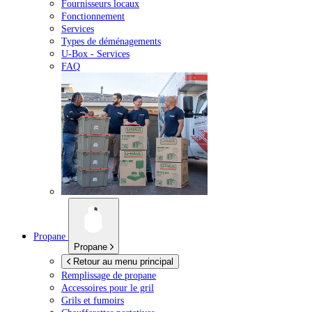
Fournisseurs locaux
Fonctionnement
Services
Types de déménagements
U-Box -
Services
FAQ
Propane
Propane
Retour au menu principal
Remplissage de propane
Accessoires pour le gril
Grils et fumoirs