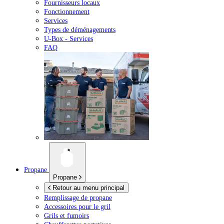
Fournisseurs locaux
Fonctionnement
Services
Types de déménagements
U-Box -
Services
FAQ
Propane
Propane
Retour au menu principal
Remplissage de propane
Accessoires pour le gril
Grils et fumoirs