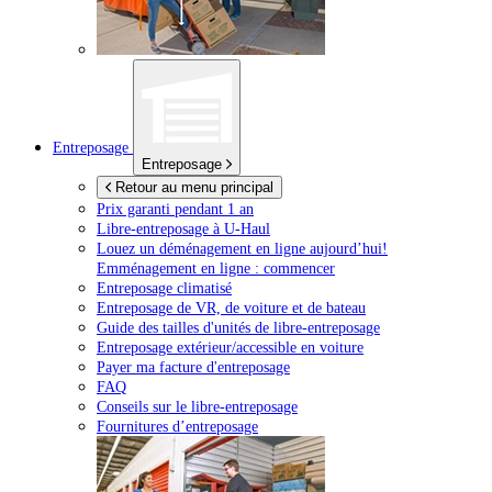
Entreposage
Entreposage
Retour au menu principal
Prix garanti pendant 1 an
Libre-entreposage à
U-Haul
Louez un déménagement en ligne aujourd’hui!
Emménagement en ligne : commencer
Entreposage climatisé
Entreposage de VR, de voiture et de bateau
Guide des tailles d'unités de libre-entreposage
Entreposage extérieur/accessible en voiture
Payer ma facture d'entreposage
FAQ
Conseils sur le libre-entreposage
Fournitures d’entreposage