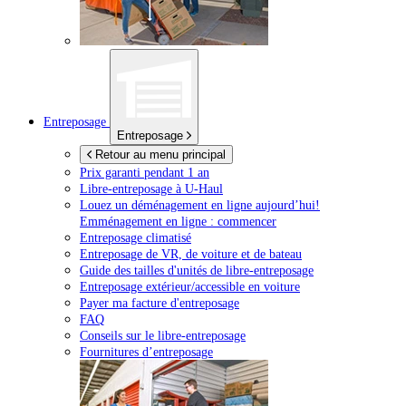
Entreposage
Entreposage
Retour au menu principal
Prix garanti pendant 1 an
Libre-entreposage à
U-Haul
Louez un déménagement en ligne aujourd’hui!
Emménagement en ligne : commencer
Entreposage climatisé
Entreposage de VR, de voiture et de bateau
Guide des tailles d'unités de libre-entreposage
Entreposage extérieur/accessible en voiture
Payer ma facture d'entreposage
FAQ
Conseils sur le libre-entreposage
Fournitures d’entreposage