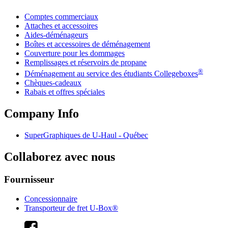
Comptes commerciaux
Attaches et accessoires
Aides-déménageurs
Boîtes et accessoires de déménagement
Couverture pour les dommages
Remplissages et réservoirs de propane
®
Déménagement au service des étudiants Collegeboxes
Chèques-cadeaux
Rabais et offres spéciales
Company Info
SuperGraphiques de
U-Haul
- Québec
Collaborez avec nous
Fournisseur
Concessionnaire
Transporteur de fret U-Box®