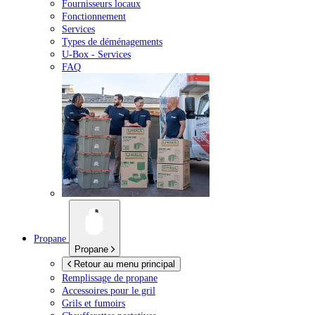
Fournisseurs locaux
Fonctionnement
Services
Types de déménagements
U-Box -
Services
FAQ
Propane
Propane
Retour au menu principal
Remplissage de propane
Accessoires pour le gril
Grils et fumoirs