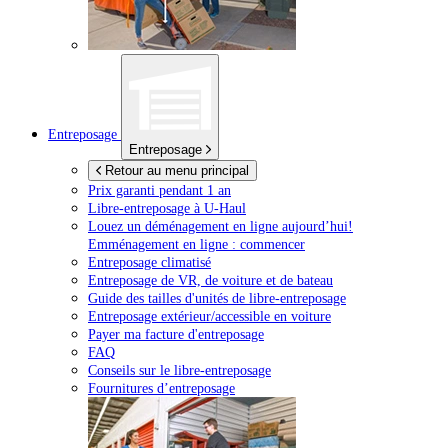
Entreposage
Entreposage
Retour au menu principal
Prix garanti pendant 1 an
Libre-entreposage à
U-Haul
Louez un déménagement en ligne aujourd’hui!
Emménagement en ligne : commencer
Entreposage climatisé
Entreposage de VR, de voiture et de bateau
Guide des tailles d'unités de libre-entreposage
Entreposage extérieur/accessible en voiture
Payer ma facture d'entreposage
FAQ
Conseils sur le libre-entreposage
Fournitures d’entreposage