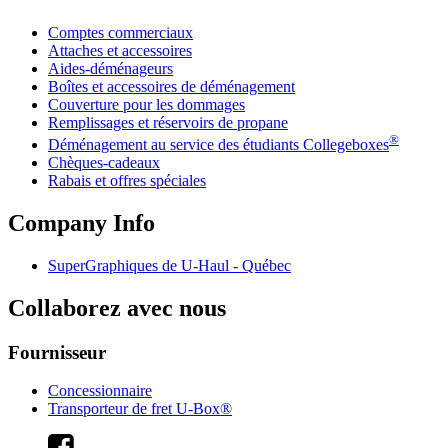
Comptes commerciaux
Attaches et accessoires
Aides-déménageurs
Boîtes et accessoires de déménagement
Couverture pour les dommages
Remplissages et réservoirs de propane
®
Déménagement au service des étudiants Collegeboxes
Chèques-cadeaux
Rabais et offres spéciales
Company Info
SuperGraphiques de
U-Haul
- Québec
Collaborez avec nous
Fournisseur
Concessionnaire
Transporteur de fret U-Box®