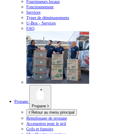
Fournisseurs locaux
Fonctionnement
Services
Types de déménagements
U-Box -
Services
FAQ
Propane
Propane
Retour au menu principal
Remplissage de propane
Accessoires pour le gril
Grils et fumoirs