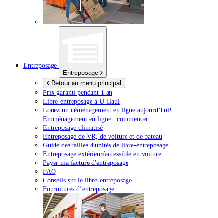
Entreposage
Entreposage
Retour au menu principal
Prix garanti pendant 1 an
Libre-entreposage à
U-Haul
Louez un déménagement en ligne aujourd’hui!
Emménagement en ligne : commencer
Entreposage climatisé
Entreposage de VR, de voiture et de bateau
Guide des tailles d'unités de libre-entreposage
Entreposage extérieur/accessible en voiture
Payer ma facture d'entreposage
FAQ
Conseils sur le libre-entreposage
Fournitures d’entreposage