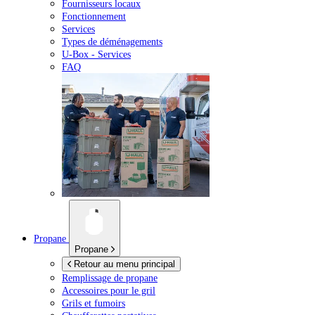
Fournisseurs locaux
Fonctionnement
Services
Types de déménagements
U-Box -
Services
FAQ
Propane
Propane
Retour au menu principal
Remplissage de propane
Accessoires pour le gril
Grils et fumoirs