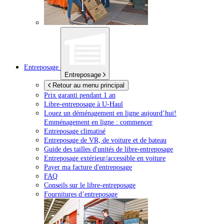
Entreposage
Entreposage
Retour au menu principal
Prix garanti pendant 1 an
Libre-entreposage à
U-Haul
Louez un déménagement en ligne aujourd’hui!
Emménagement en ligne : commencer
Entreposage climatisé
Entreposage de VR, de voiture et de bateau
Guide des tailles d'unités de libre-entreposage
Entreposage extérieur/accessible en voiture
Payer ma facture d'entreposage
FAQ
Conseils sur le libre-entreposage
Fournitures d’entreposage