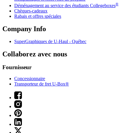
®
Déménagement au service des étudiants Collegeboxes
Chèques-cadeaux
Rabais et offres spéciales
Company Info
SuperGraphiques de
U-Haul
- Québec
Collaborez avec nous
Fournisseur
Concessionnaire
Transporteur de fret U-Box®