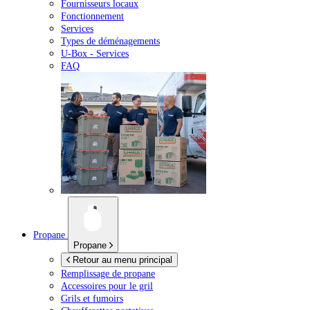
Fournisseurs locaux
Fonctionnement
Services
Types de déménagements
U-Box -
Services
FAQ
Propane
Propane
Retour au menu principal
Remplissage de propane
Accessoires pour le gril
Grils et fumoirs