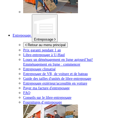
Entreposage
Entreposage
Retour au menu principal
Prix garanti pendant 1 an
Libre-entreposage à
U-Haul
Louez un déménagement en ligne aujourd’hui!
Emménagement en ligne : commencer
Entreposage climatisé
Entreposage de VR, de voiture et de bateau
Guide des tailles d'unités de libre-entreposage
Entreposage extérieur/accessible en voiture
Payer ma facture d'entreposage
FAQ
Conseils sur le libre-entreposage
Fournitures d’entreposage