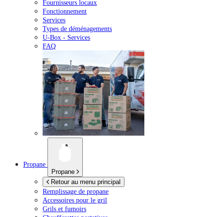
Fournisseurs locaux
Fonctionnement
Services
Types de déménagements
U-Box -
Services
FAQ
Propane
Propane
Retour au menu principal
Remplissage de propane
Accessoires pour le gril
Grils et fumoirs