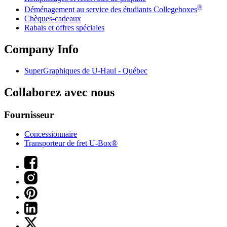
®
Déménagement au service des étudiants Collegeboxes
Chèques-cadeaux
Rabais et offres spéciales
Company Info
SuperGraphiques de
U-Haul
- Québec
Collaborez avec nous
Fournisseur
Concessionnaire
Transporteur de fret U-Box®