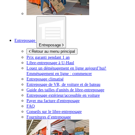
Entreposage
Entreposage
Retour au menu principal
Prix garanti pendant 1 an
Libre-entreposage à
U-Haul
Louez un déménagement en ligne aujourd’hui!
Emménagement en ligne : commencer
Entreposage climatisé
Entreposage de VR, de voiture et de bateau
Guide des tailles d'unités de libre-entreposage
Entreposage extérieur/accessible en voiture
Payer ma facture d'entreposage
FAQ
Conseils sur le libre-entreposage
Fournitures d’entreposage