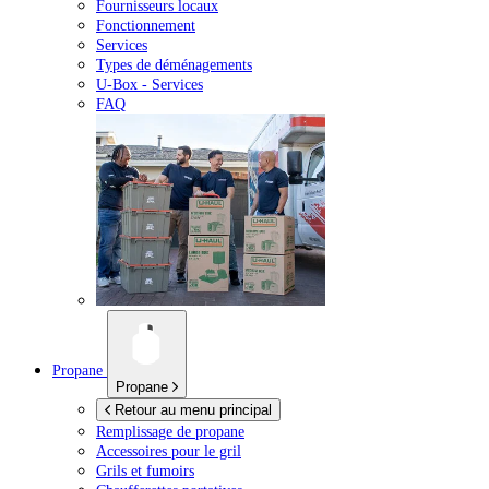
Fournisseurs locaux
Fonctionnement
Services
Types de déménagements
U-Box -
Services
FAQ
Propane
Propane
Retour au menu principal
Remplissage de propane
Accessoires pour le gril
Grils et fumoirs