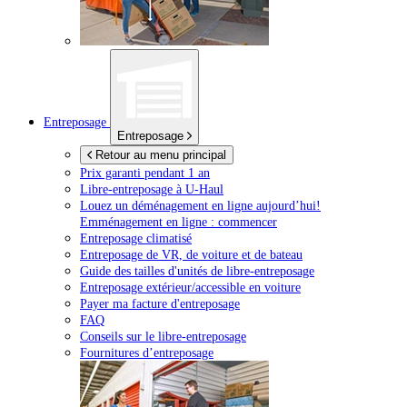
Entreposage
Entreposage
Retour au menu principal
Prix garanti pendant 1 an
Libre-entreposage à
U-Haul
Louez un déménagement en ligne aujourd’hui!
Emménagement en ligne : commencer
Entreposage climatisé
Entreposage de VR, de voiture et de bateau
Guide des tailles d'unités de libre-entreposage
Entreposage extérieur/accessible en voiture
Payer ma facture d'entreposage
FAQ
Conseils sur le libre-entreposage
Fournitures d’entreposage