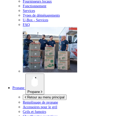
Fournisseurs locaux
Fonctionnement
Services
Types de déménagements
U-Box -
Services
FAQ
Propane
Propane
Retour au menu principal
Remplissage de propane
Accessoires pour le gril
Grils et fumoirs