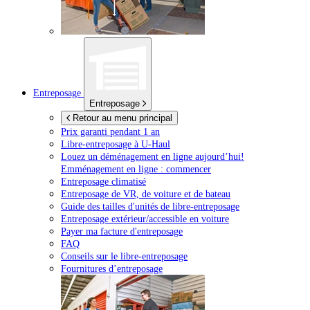
Entreposage
Entreposage
Retour au menu principal
Prix garanti pendant 1 an
Libre-entreposage à
U-Haul
Louez un déménagement en ligne aujourd’hui!
Emménagement en ligne : commencer
Entreposage climatisé
Entreposage de VR, de voiture et de bateau
Guide des tailles d'unités de libre-entreposage
Entreposage extérieur/accessible en voiture
Payer ma facture d'entreposage
FAQ
Conseils sur le libre-entreposage
Fournitures d’entreposage