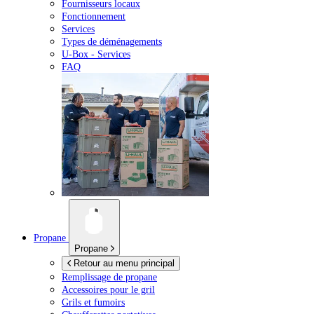
Fournisseurs locaux
Fonctionnement
Services
Types de déménagements
U-Box -
Services
FAQ
Propane
Propane
Retour au menu principal
Remplissage de propane
Accessoires pour le gril
Grils et fumoirs