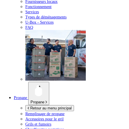
Fournisseurs locaux
Fonctionnement
Services
Types de déménagements
U-Box -
Services
FAQ
Propane
Propane
Retour au menu principal
Remplissage de propane
Accessoires pour le gril
Grils et fumoirs