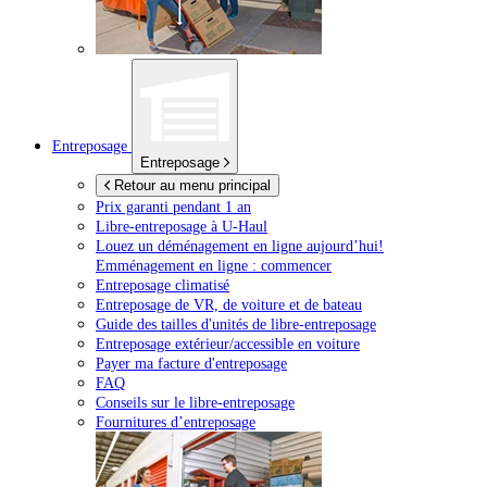
Entreposage
Entreposage
Retour au menu principal
Prix garanti pendant 1 an
Libre-entreposage à
U-Haul
Louez un déménagement en ligne aujourd’hui!
Emménagement en ligne : commencer
Entreposage climatisé
Entreposage de VR, de voiture et de bateau
Guide des tailles d'unités de libre-entreposage
Entreposage extérieur/accessible en voiture
Payer ma facture d'entreposage
FAQ
Conseils sur le libre-entreposage
Fournitures d’entreposage