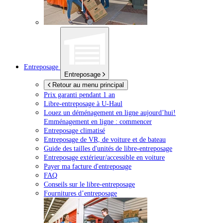
Entreposage
Entreposage
Retour au menu principal
Prix garanti pendant 1 an
Libre-entreposage à
U-Haul
Louez un déménagement en ligne aujourd’hui!
Emménagement en ligne : commencer
Entreposage climatisé
Entreposage de VR, de voiture et de bateau
Guide des tailles d'unités de libre-entreposage
Entreposage extérieur/accessible en voiture
Payer ma facture d'entreposage
FAQ
Conseils sur le libre-entreposage
Fournitures d’entreposage