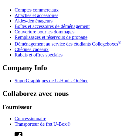
Comptes commerciaux
Attaches et accessoires
Aides-déménageurs
Boîtes et accessoires de déménagement
Couverture pour les dommages
Remplissages et réservoirs de propane
®
Déménagement au service des étudiants Collegeboxes
Chèques-cadeaux
Rabais et offres spéciales
Company Info
SuperGraphiques de
U-Haul
- Québec
Collaborez avec nous
Fournisseur
Concessionnaire
Transporteur de fret U-Box®