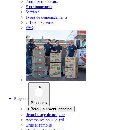
Fournisseurs locaux
Fonctionnement
Services
Types de déménagements
U-Box -
Services
FAQ
Propane
Propane
Retour au menu principal
Remplissage de propane
Accessoires pour le gril
Grils et fumoirs