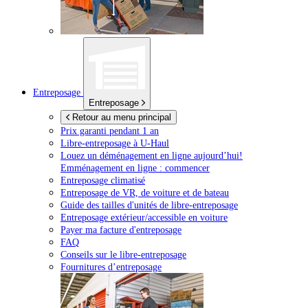
Entreposage
Entreposage
Retour au menu principal
Prix garanti pendant 1 an
Libre-entreposage à
U-Haul
Louez un déménagement en ligne aujourd’hui!
Emménagement en ligne : commencer
Entreposage climatisé
Entreposage de VR, de voiture et de bateau
Guide des tailles d'unités de libre-entreposage
Entreposage extérieur/accessible en voiture
Payer ma facture d'entreposage
FAQ
Conseils sur le libre-entreposage
Fournitures d’entreposage