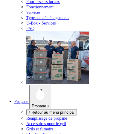
Fournisseurs locaux
Fonctionnement
Services
Types de déménagements
U-Box -
Services
FAQ
Propane
Propane
Retour au menu principal
Remplissage de propane
Accessoires pour le gril
Grils et fumoirs