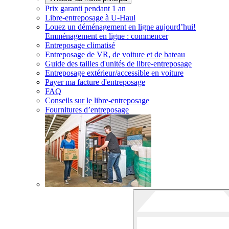
Prix garanti pendant 1 an
Libre-entreposage à
U-Haul
Louez un déménagement en ligne aujourd’hui!
Emménagement en ligne : commencer
Entreposage climatisé
Entreposage de VR, de voiture et de bateau
Guide des tailles d'unités de libre-entreposage
Entreposage extérieur/accessible en voiture
Payer ma facture d'entreposage
FAQ
Conseils sur le libre-entreposage
Fournitures d’entreposage