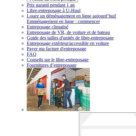
Prix garanti pendant 1 an
Libre-entreposage à
U-Haul
Louez un déménagement en ligne aujourd’hui!
Emménagement en ligne : commencer
Entreposage climatisé
Entreposage de VR, de voiture et de bateau
Guide des tailles d'unités de libre-entreposage
Entreposage extérieur/accessible en voiture
Payer ma facture d'entreposage
FAQ
Conseils sur le libre-entreposage
Fournitures d’entreposage