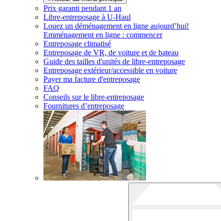
Prix garanti pendant 1 an
Libre-entreposage à
U-Haul
Louez un déménagement en ligne aujourd’hui!
Emménagement en ligne : commencer
Entreposage climatisé
Entreposage de VR, de voiture et de bateau
Guide des tailles d'unités de libre-entreposage
Entreposage extérieur/accessible en voiture
Payer ma facture d'entreposage
FAQ
Conseils sur le libre-entreposage
Fournitures d’entreposage