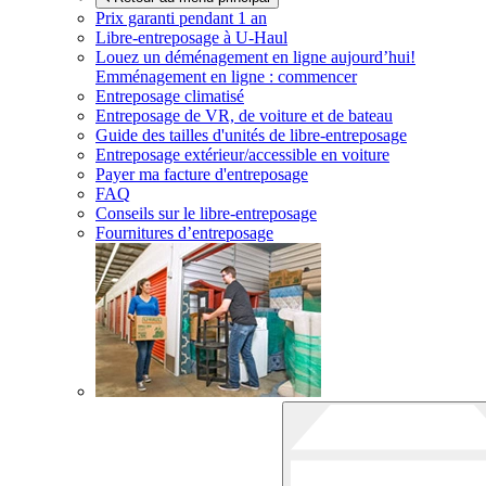
Prix garanti pendant 1 an
Libre-entreposage à
U-Haul
Louez un déménagement en ligne aujourd’hui!
Emménagement en ligne : commencer
Entreposage climatisé
Entreposage de VR, de voiture et de bateau
Guide des tailles d'unités de libre-entreposage
Entreposage extérieur/accessible en voiture
Payer ma facture d'entreposage
FAQ
Conseils sur le libre-entreposage
Fournitures d’entreposage