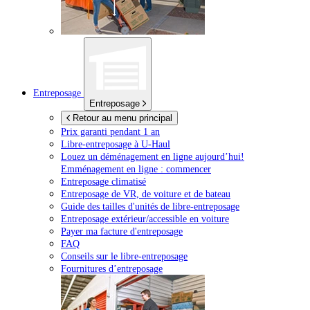
Entreposage
Entreposage
Retour au menu principal
Prix garanti pendant 1 an
Libre-entreposage à
U-Haul
Louez un déménagement en ligne aujourd’hui!
Emménagement en ligne : commencer
Entreposage climatisé
Entreposage de VR, de voiture et de bateau
Guide des tailles d'unités de libre-entreposage
Entreposage extérieur/accessible en voiture
Payer ma facture d'entreposage
FAQ
Conseils sur le libre-entreposage
Fournitures d’entreposage