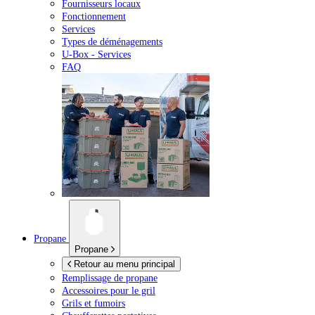
Fournisseurs locaux
Fonctionnement
Services
Types de déménagements
U-Box -
Services
FAQ
Propane
Propane
Retour au menu principal
Remplissage de propane
Accessoires pour le gril
Grils et fumoirs