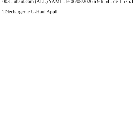
003 - uhaul.com (ALL) YAML - le 06/08/2026 à 9 h 54 - de 1.575.1
Télécharger le
U-Haul
Appli