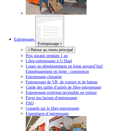
Entreposage
Entreposage
Retour au menu principal
Prix garanti pendant 1 an
Libre-entreposage à
U-Haul
Louez un déménagement en ligne aujourd’hui!
Emménagement en ligne : commencer
Entreposage climatisé
Entreposage de VR, de voiture et de bateau
Guide des tailles d'unités de libre-entreposage
Entreposage extérieur/accessible en voiture
Payer ma facture d'entreposage
FAQ
Conseils sur le libre-entreposage
Fournitures d’entreposage