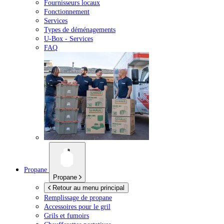
Fournisseurs locaux
Fonctionnement
Services
Types de déménagements
U-Box -
Services
FAQ
Propane
Propane
Retour au menu principal
Remplissage de propane
Accessoires pour le gril
Grils et fumoirs