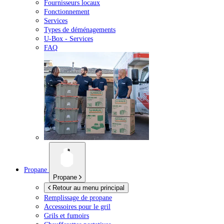
Fournisseurs locaux
Fonctionnement
Services
Types de déménagements
U-Box -
Services
FAQ
Propane
Propane
Retour au menu principal
Remplissage de propane
Accessoires pour le gril
Grils et fumoirs