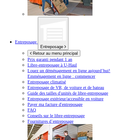
Entreposage
Entreposage
Retour au menu principal
Prix garanti pendant 1 an
Libre-entreposage à
U-Haul
Louez un déménagement en ligne aujourd’hui!
Emménagement en ligne : commencer
Entreposage climatisé
Entreposage de VR, de voiture et de bateau
Guide des tailles d'unités de libre-entreposage
Entreposage extérieur/accessible en voiture
Payer ma facture d'entreposage
FAQ
Conseils sur le libre-entreposage
Fournitures d’entreposage