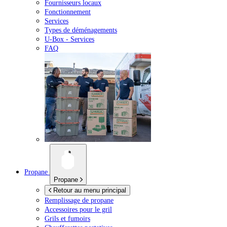
Fournisseurs locaux
Fonctionnement
Services
Types de déménagements
U-Box -
Services
FAQ
Propane
Propane
Retour au menu principal
Remplissage de propane
Accessoires pour le gril
Grils et fumoirs