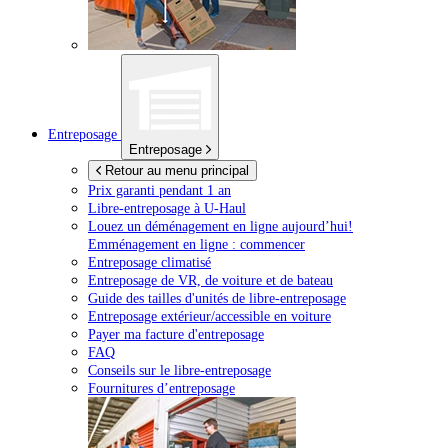
Entreposage
Entreposage
Retour au menu principal
Prix garanti pendant 1 an
Libre-entreposage à
U-Haul
Louez un déménagement en ligne aujourd’hui!
Emménagement en ligne : commencer
Entreposage climatisé
Entreposage de VR, de voiture et de bateau
Guide des tailles d'unités de libre-entreposage
Entreposage extérieur/accessible en voiture
Payer ma facture d'entreposage
FAQ
Conseils sur le libre-entreposage
Fournitures d’entreposage