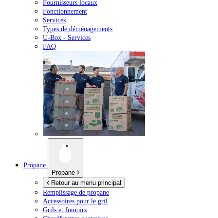
Fournisseurs locaux
Fonctionnement
Services
Types de déménagements
U-Box -
Services
FAQ
Propane
Propane
Retour au menu principal
Remplissage de propane
Accessoires pour le gril
Grils et fumoirs