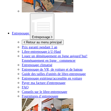
Entreposage
Entreposage
Retour au menu principal
Prix garanti pendant 1 an
Libre-entreposage à
U-Haul
Louez un déménagement en ligne aujourd’hui!
Emménagement en ligne : commencer
Entreposage climatisé
Entreposage de VR, de voiture et de bateau
Guide des tailles d'unités de libre-entreposage
Entreposage extérieur/accessible en voiture
Payer ma facture d'entreposage
FAQ
Conseils sur le libre-entreposage
Fournitures d’entreposage