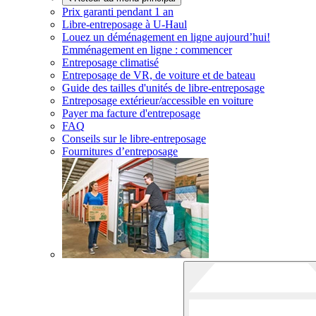
Prix garanti pendant 1 an
Libre-entreposage à
U-Haul
Louez un déménagement en ligne aujourd’hui!
Emménagement en ligne : commencer
Entreposage climatisé
Entreposage de VR, de voiture et de bateau
Guide des tailles d'unités de libre-entreposage
Entreposage extérieur/accessible en voiture
Payer ma facture d'entreposage
FAQ
Conseils sur le libre-entreposage
Fournitures d’entreposage