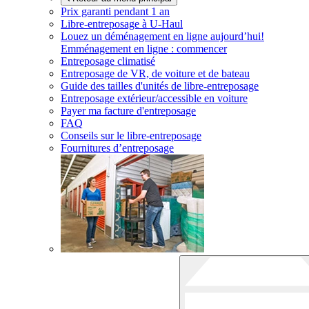
Prix garanti pendant 1 an
Libre-entreposage à
U-Haul
Louez un déménagement en ligne aujourd’hui!
Emménagement en ligne : commencer
Entreposage climatisé
Entreposage de VR, de voiture et de bateau
Guide des tailles d'unités de libre-entreposage
Entreposage extérieur/accessible en voiture
Payer ma facture d'entreposage
FAQ
Conseils sur le libre-entreposage
Fournitures d’entreposage